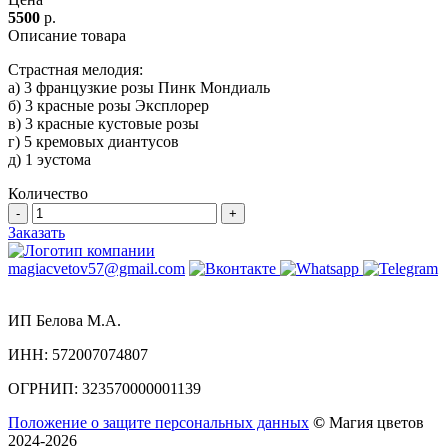
5500
р.
Описание товара
Страстная мелодия:
а) 3 французкие розы Пинк Мондиаль
б) 3 красные розы Эксплорер
в) 3 красные кустовые розы
г) 5 кремовых диантусов
д) 1 эустома
Количество
-
+
Заказать
magiacvetov57@gmail.com
ИП Белова М.А.
ИНН:
572007074807
ОГРНИП:
323570000001139
Положение о защите персональных данных
©
Магия цветов
2024-2026